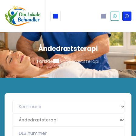
Åndedrætsterapi
Forside
Åndedrætsterapi
Kommune
Åndedrætsterapi