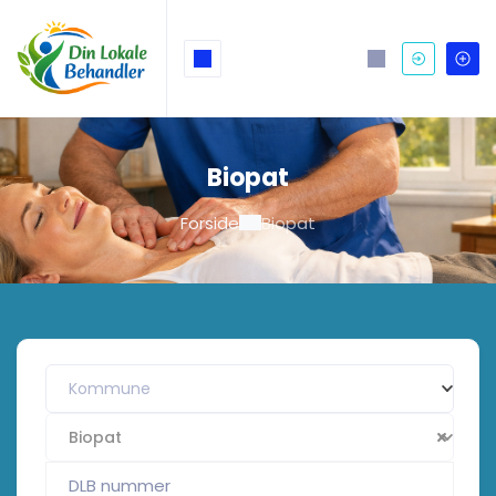
Biopat
Forside
Biopat
Kommune
Biopat