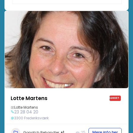
Lotte Martens
LUKKET
Lotte Martens
23 28 04 20
3300 Frederiksværk
Mere info her
+1
25
Gopatch Behandler