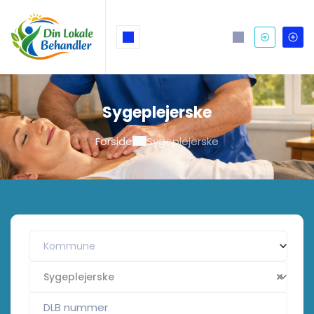
Sygeplejerske
Forside
Sygeplejerske
Kommune
Sygeplejerske