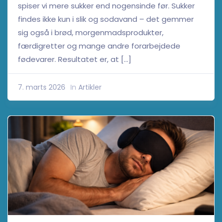
spiser vi mere sukker end nogensinde før. Sukker
findes ikke kun i slik og sodavand – det gemmer
sig også i brød, morgenmadsprodukter,
færdigretter og mange andre forarbejdede
fødevarer. Resultatet er, at […]
7. marts 2026
In
Artikler