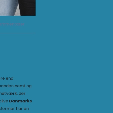
kommentarer
ere end
hinanden nemt og
netværk, der
blive
Danmarks
gsformer har en