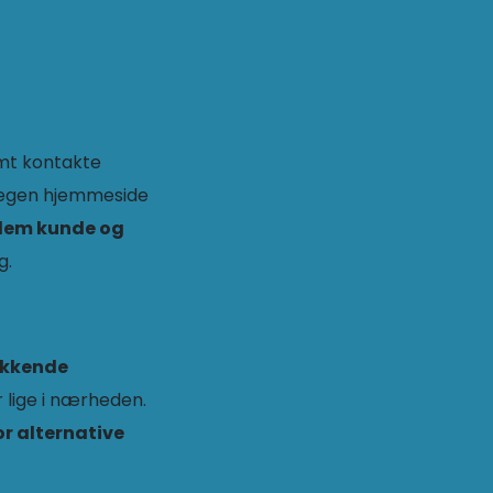
mt kontakte
s egen hjemmeside
llem kunde og
g.
ækkende
 lige i nærheden.
r alternative