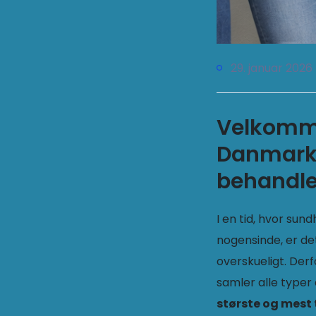
29. januar 2026
Velkomme
Danmark
behandl
I en tid, hvor su
nogensinde, er de
overskueligt. Derf
samler alle typer 
største og mest