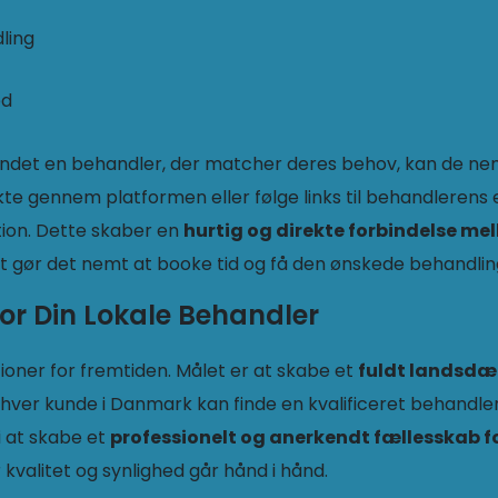
ling
ed
undet en behandler, der matcher deres behov, kan de ne
te gennem platformen eller følge links til behandleren
ion. Dette skaber en
hurtig og direkte forbindelse me
ket gør det nemt at booke tid og få den ønskede behandlin
or Din Lokale Behandler
tioner for fremtiden. Målet er at skabe et
fuldt landsd
nhver kunde i Danmark kan finde en kvalificeret behandler
i at skabe et
professionelt og anerkendt fællesskab fo
r kvalitet og synlighed går hånd i hånd.