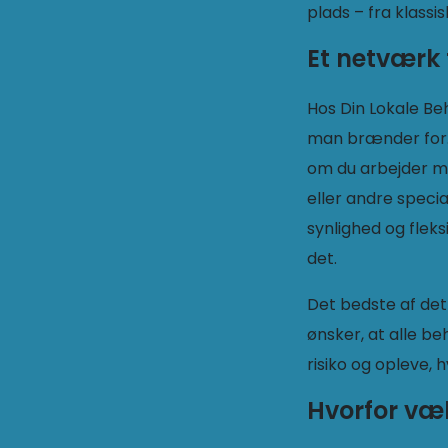
plads – fra klassi
Et netværk 
Hos Din Lokale Beh
man brænder for.
om du arbejder me
eller andre specia
synlighed og fleks
det.
Det bedste af de
ønsker, at alle b
risiko og opleve,
Hvorfor væ