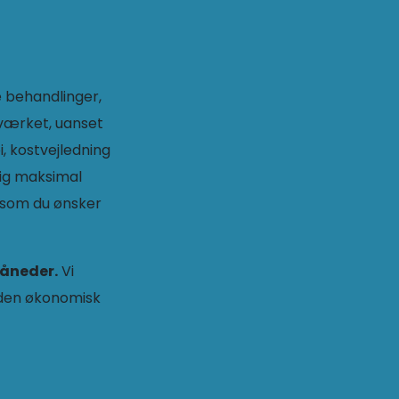
e behandlinger,
værket, uanset
, kostvejledning
dig maksimal
, som du ønsker
måneder.
Vi
uden økonomisk