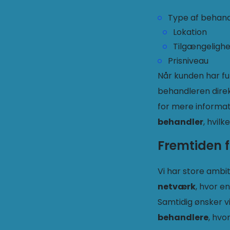
Type af behand
Lokation
Tilgængeligh
Prisniveau
Når kunden har f
behandleren direk
for mere informat
behandler
, hvil
Fremtiden f
Vi har store ambi
netværk
, hvor e
Samtidig ønsker v
behandlere
, hvo