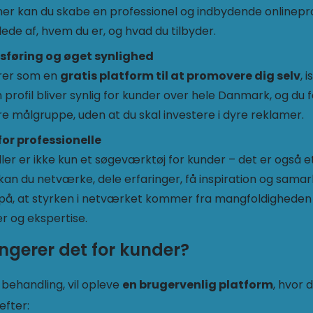
ner kan du skabe en professionel og indbydende onlineprof
llede af, hvem du er, og hvad du tilbyder.
sføring og øget synlighed
rer som en
gratis platform til at promovere dig selv
, 
profil bliver synlig for kunder over hele Danmark, og du f
re målgruppe, uden at du skal investere i dyre reklamer.
for professionelle
ler er ikke kun et søgeværktøj for kunder – det er også 
 kan du netværke, dele erfaringer, få inspiration og sama
 på, at styrken i netværket kommer fra mangfoldigheden
r og ekspertise.
ngerer det for kunder?
 behandling, vil opleve
en brugervenlig platform
, hvor 
efter: