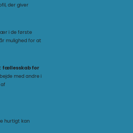
il, der giver
især i de første
år mulighed for at
et
fællesskab for
rbejde med andre i
 af
de hurtigt kan